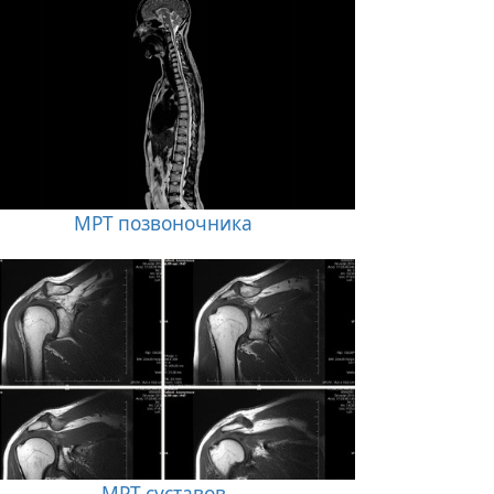
МРТ позвоночника
МРТ суставов