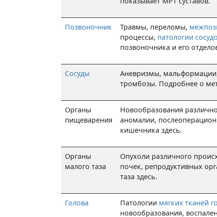
показывает МРТ суставов.
Позвоночник
Травмы, переломы,
межпоз
процессы,
патологии сосуд
позвоночника и его отдело
Сосуды
Аневризмы, мальформации,
тромбозы. Подробнее о ме
Органы
Новообразования различно
пищеварения
аномалии, послеоперацион
кишечника здесь.
Органы
Опухоли различного проис
малого таза
почек, репродуктивных орг
таза здесь.
Голова
Патологии
мягких тканей г
новообразования, воспале