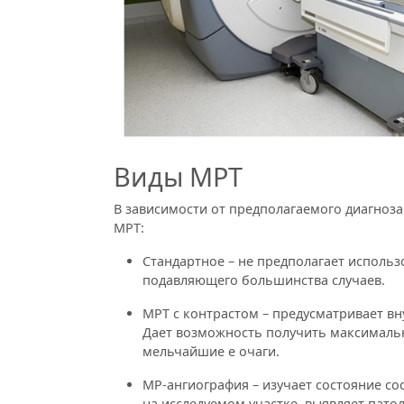
Виды МРТ
В зависимости от предполагаемого диагноза
МРТ:
Стандартное – не предполагает исполь
подавляющего большинства случаев.
МРТ с контрастом – предусматривает вн
Дает возможность получить максимальн
мельчайшие е очаги.
МР-ангиография – изучает состояние со
на исследуемом участке, выявляет пато