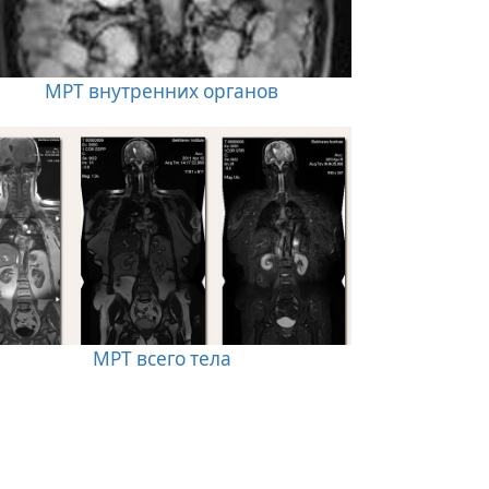
МРТ внутренних органов
МРТ всего тела