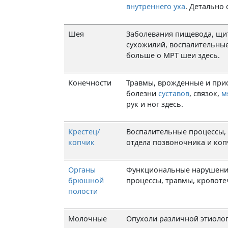
внутреннего уха
. Детально
Шея
Заболевания пищевода, щи
сухожилий, воспалительные
больше о МРТ шеи здесь.
Конечности
Травмы, врожденные и при
болезни
суставов
, связок,
м
рук и ног здесь.
Крестец/
Воспалительные процессы,
копчик
отдела позвоночника и ко
Органы
Функциональные нарушения
брюшной
процессы, травмы, кровот
полости
Молочные
Опухоли различной этиоло