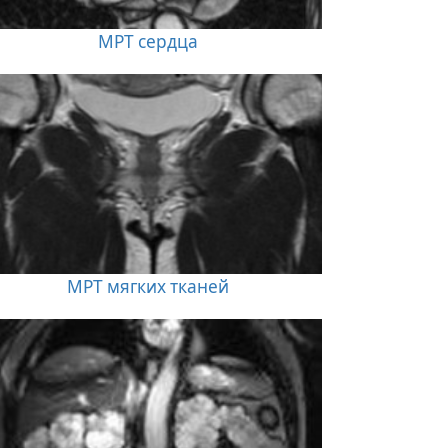
МРТ сердца
МРТ мягких тканей