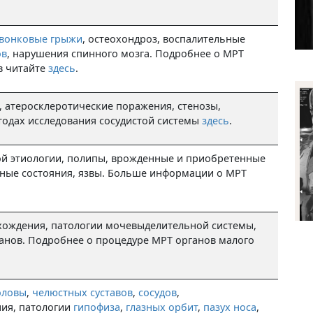
вонковые грыжи
, остеохондроз, воспалительные
ов
, нарушения спинного мозга. Подробнее о МРТ
в читайте
здесь
.
 атеросклеротические поражения, стенозы,
тодах исследования сосудистой системы
здесь
.
й этиологии, полипы, врожденные и приобретенные
ные состояния, язвы. Больше информации о МРТ
хождения, патологии мочевыделительной системы,
анов. Подробнее о процедуре МРТ органов малого
оловы
,
челюстных суставов
,
сосудов
,
ния, патологии
гипофиза
,
глазных орбит
,
пазух носа
,