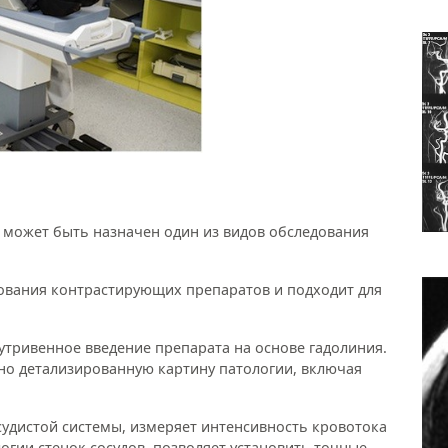
 может быть назначен один из видов обследования
зования контрастирующих препаратов и подходит для
утривенное введение препарата на основе гадолиния.
о детализированную картину патологии, включая
судистой системы, измеряет интенсивность кровотока
логии стенок сосудов, позволяет установить точные