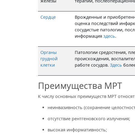
железы
терапии, послеоперационны
Сердце
Врожденные и приобретенн
оценка последствий инфарк
сосудистые патологии, по
информация
здесь
.
Органы
Патологии средостения, пл
грудной
происхождения, воспалите
клетки
работе сосудов.
Здесь
более
Преимущества МРТ
К числу основных преимуществ МРТ относят
неинвазивность (сохранение целостност
отсутствие рентгеновского излучения;
высокая информативность;