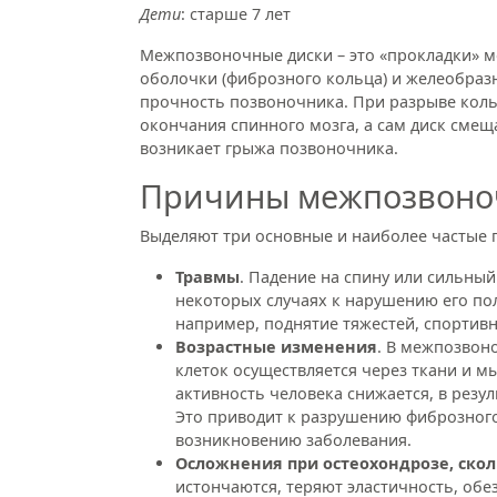
Дети
: старше 7 лет
Межпозвоночные диски – это «прокладки» м
оболочки (фиброзного кольца) и желеобразн
прочность позвоночника. При разрыве коль
окончания спинного мозга, а сам диск смеща
возникает грыжа позвоночника.
Причины межпозвоно
Выделяют три основные и наиболее частые 
Травмы
. Падение на спину или сильный
некоторых случаях к нарушению его по
например, поднятие тяжестей, спортив
Возрастные изменения
. В межпозвон
клеток осуществляется через ткани и м
активность человека снижается, в резул
Это приводит к разрушению фиброзного
возникновению заболевания.
Осложнения при остеохондрозе, скол
истончаются, теряют эластичность, обе