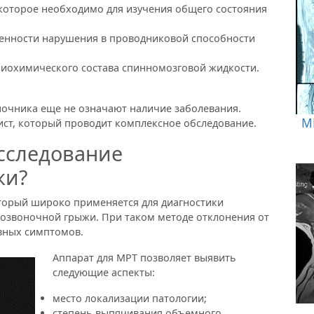
 которое необходимо для изучения общего состояния
енности нарушения в проводниковой способности
биохимического состава спинномозговой жидкости.
очника еще не означают наличие заболевания.
М
ист, который проводит комплексное обследование.
сследование
жи?
торый широко применяется для диагностики
позвоночной грыжи. При таком методе отклонения от
вных симптомов.
Аппарат для МРТ позволяет выявить
следующие аспекты:
место локализации патологии;
степень выпячивания объемного