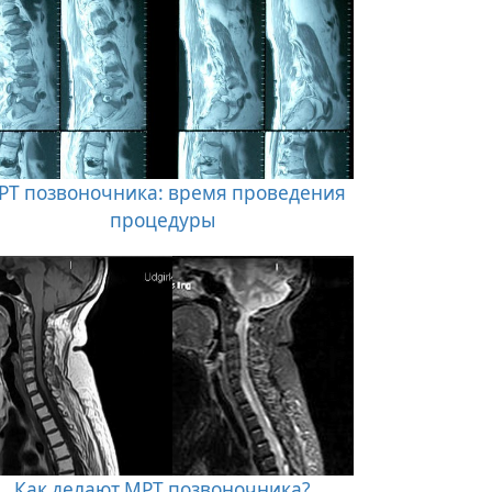
РТ позвоночника: время проведения
процедуры
Как делают МРТ позвоночника?