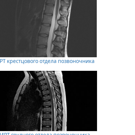
РТ крестцового отдела позвоночника
МРТ грудного отдела позвоночника