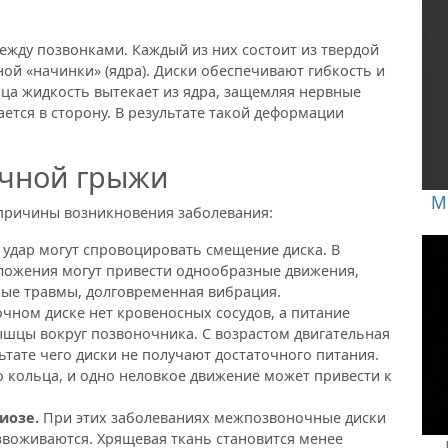
ежду позвонками. Каждый из них состоит из твердой
ой «начинки» (ядра). Диски обеспечивают гибкость и
ца жидкость вытекает из ядра, защемляя нервные
ется в сторону. В результате такой деформации
чной грыжи
М
причины возникновения заболевания:
 удар могут спровоцировать смещение диска. В
ложения могут привести однообразные движения,
ные травмы, долговременная вибрация.
очном диске нет кровеносных сосудов, а питание
ышцы вокруг позвоночника. С возрастом двигательная
ьтате чего диски не получают достаточного питания.
 кольца, и одно неловкое движение может привести к
иозе.
При этих заболеваниях межпозвоночные диски
звоживаются. Хрящевая ткань становится менее