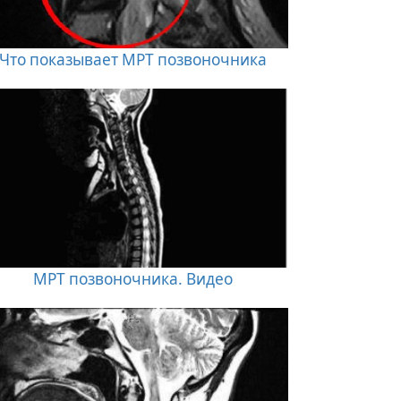
Что показывает МРТ позвоночника
МРТ позвоночника. Видео