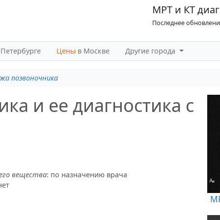
МРТ и КТ диаг
Последнее обновление
-Петербурге
Цены
в Москве
Другие города
жа позвоночника
ка и ее диагностика с
его вещества
: по назначению врача
нет
МР