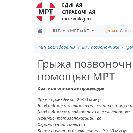
ЕДИНАЯ
СПРАВОЧНАЯ
mrt-catalog.ru
Все о МРТ и КТ
Цены
в Санкт
МРТ исследования
МРТ позвоночника
Гры
Грыжа позвоночни
помощью МРТ
Краткое описание процедуры
Время проведения
: 20-50 минут
Необходимость применения контрастирующ
Необходимость подготовки к исследованию
: 
Наличие противопоказаний
: да
Ограничения
: имеются
Время подготовки заключения
: 30-60 минут