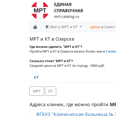
ЕДИНАЯ
СПРАВОЧНАЯ
mrt-catalog.ru
Все о МРТ и КТ
Цены
в Санкт
МРТ и КТ в Озерске
Где можно сделать "МРТ и КТ"?
Пройти МРТ и КТ в Озерске можно более чем в
1 кли
Сколько стоит 'МРТ и КТ'?
Средняя цена на МРТ и КТ по городу - 5800 руб.
КТ
МРТ
КТ
Адреса клиник, где можно пройти
МР
ФГБУЗ "Клиническая больница № 