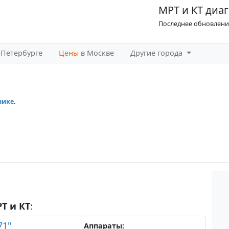
МРТ и КТ диаг
Последнее обновление
-Петербурге
Цены
в Москве
Другие города
нике
.
Т и КТ
:
71"
Аппараты: