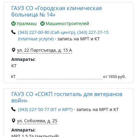
ГАУЗ СО «Городская клиническая
больница № 14»
Уралмаш
Машиностроителей
(343) 227-00-90 (Call-центр), (343) 227-27-15
(платные услуги)
- запись на МРТ и КТ
ул. 22 Партсъезда, д. 15 А
Аппараты:
КТ
КТ
от 1650 руб.
ГАУЗ СО «СОКП госпиталь для ветеранов
войн»
(343) 227-50-77 (КТ и МРТ)
- запись на МРТ и КТ
ул. Соболева, д. 25
Аппараты:
МРТ 1.5 Тл (закрытый)