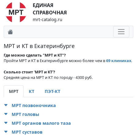
ЕДИНАЯ
СПРАВОЧНАЯ
mrt-catalog.ru
МРТ и КТ в Екатеринбурге
Где можно сделать "МРТ и КТ"?
Пройти МРТ и КТ в Екатеринбурге можно более чем в
69 клиниках
.
Сколько стоит 'МРТ и КТ'?
Средняя цена на МРТ и КТ по городу - 4300 руб.
МРТ
КТ
ПЭТ-КТ
МРТ позвоночника
МРТ головы
МРТ органов малого таза
МРТ суставов