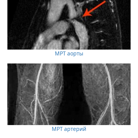
МРТ аорты
МРТ артерий