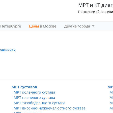
МРТ и КТ диаг
Последнее обновление
-Петербурге
Цены
в Москве
Другие города
 клиниках
.
МРТ суставов
МР
МРТ коленного сустава
М
МРТ плечевого сустава
М
МРТ тазобедренного сустава
М
МРТ височно-нижнечелюстного сустава
М