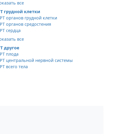
оказать все
Т грудной клетки
РТ органов грудной клетки
РТ органов средостения
РТ сердца
оказать все
Т другое
РТ плода
РТ центральной нервной системы
РТ всего тела