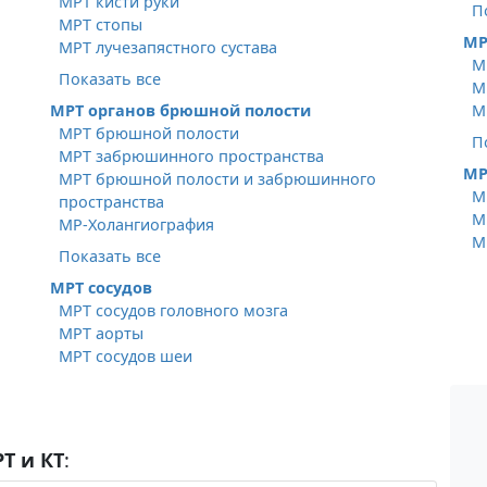
МРТ кисти руки
П
МРТ стопы
МР
МРТ лучезапястного сустава
М
Показать все
М
МРТ органов брюшной полости
М
МРТ брюшной полости
П
МРТ забрюшинного пространства
МР
МРТ брюшной полости и забрюшинного
М
пространства
М
МР-Холангиография
М
Показать все
МРТ сосудов
МРТ сосудов головного мозга
МРТ аорты
МРТ сосудов шеи
Т и КТ
: