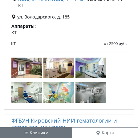
КТ
ул. Володарского, д. 185
Аппараты:
КТ
КТ
от 2500 руб.
ФГБУН Кировский НИИ гематологии и
переливания крови
Клиники
Карта
(8332) 25-59-16, (8332) 54-17-70, (8332) 67-52-76
-