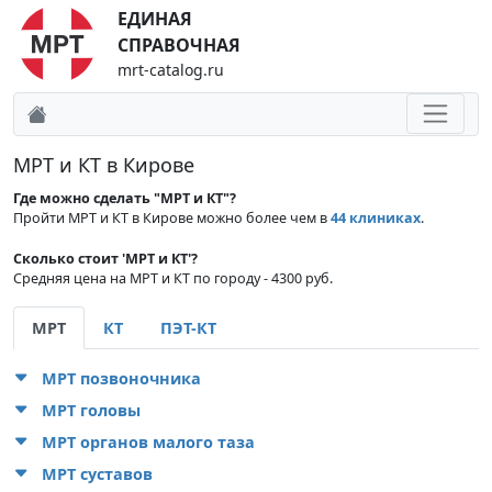
ЕДИНАЯ
СПРАВОЧНАЯ
mrt-catalog.ru
МРТ и КТ в Кирове
Где можно сделать "МРТ и КТ"?
Пройти МРТ и КТ в Кирове можно более чем в
44 клиниках
.
Сколько стоит 'МРТ и КТ'?
Средняя цена на МРТ и КТ по городу - 4300 руб.
МРТ
КТ
ПЭТ-КТ
МРТ позвоночника
МРТ головы
МРТ органов малого таза
МРТ суставов