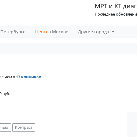
МРТ и КТ диаг
Последнее обновление
-Петербурге
Цены
в Москве
Другие города
ее чем в
13 клиниках
.
0 руб.
очью
Контраст