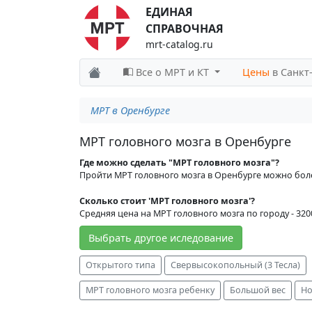
ЕДИНАЯ
СПРАВОЧНАЯ
mrt-catalog.ru
Все о МРТ и КТ
Цены
в Санкт
МРТ в Оренбурге
МРТ головного мозга в Оренбурге
Где можно сделать "МРТ головного мозга"?
Пройти МРТ головного мозга в Оренбурге можно бол
Сколько стоит 'МРТ головного мозга'?
Средняя цена на МРТ головного мозга по городу - 320
Выбрать другое иследование
Открытого типа
Свервысокопольный (3 Тесла)
МРТ головного мозга ребенку
Большой вес
Н