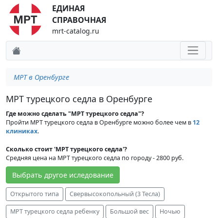
ЕДИНАЯ
СПРАВОЧНАЯ
mrt-catalog.ru
МРТ в Оренбурге
МРТ турецкого седла в Оренбурге
Где можно сделать "МРТ турецкого седла"?
Пройти МРТ турецкого седла в Оренбурге можно более чем в
12
клиниках
.
Сколько стоит 'МРТ турецкого седла'?
Средняя цена на МРТ турецкого седла по городу - 2800 руб.
Выбрать другое иследование
Открытого типа
Свервысокопольный (3 Тесла)
МРТ турецкого седла ребенку
Большой вес
Ночью