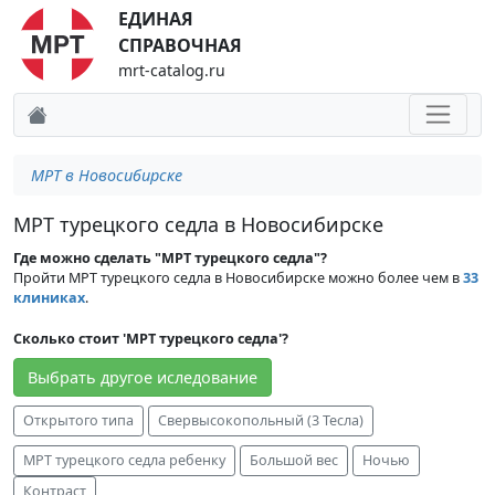
ЕДИНАЯ
СПРАВОЧНАЯ
mrt-catalog.ru
МРТ в Новосибирске
МРТ турецкого седла в Новосибирске
Где можно сделать "МРТ турецкого седла"?
Пройти МРТ турецкого седла в Новосибирске можно более чем в
33
клиниках
.
Сколько стоит 'МРТ турецкого седла'?
Выбрать другое иследование
Открытого типа
Свервысокопольный (3 Тесла)
МРТ турецкого седла ребенку
Большой вес
Ночью
Контраст