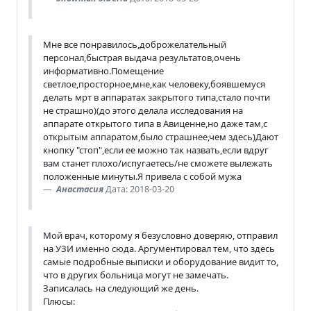
Мне все понравилось,доброжелательный
персонал,быстрая выдача результатов,очень
информативно.Помещение
светлое,просторное,мне,как человеку,боявшемуся
делать мрт в аппаратах закрытого типа,стало почти
не страшно)(до этого делала исследования на
аппарате открытого типа в Авиценне,но даже там,с
открытым аппаратом,было страшнее,чем здесь)Дают
кнопку "стоп",если ее можно так назвать,если вдруг
вам станет плохо/испугаетесь/не сможете вылежать
положенные минуты.Я привела с собой мужа
Анастасия
Дата: 2018-03-20
Мой врач, которому я безусловно доверяю, отправил
на УЗИ именно сюда. Аргументировал тем, что здесь
самые подробные выписки и оборудование видит то,
что в других больница могут не замечать.
Записалась на следующий же день.
Плюсы: