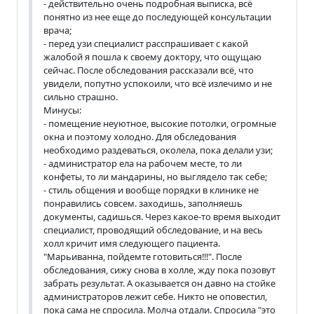
- действительно очень подробная выписка, всё
понятно из нее еще до последующей консультации
врача;
- перед узи специалист расспрашивает с какой
жалобой я пошла к своему доктору, что ощущаю
сейчас. После обследования рассказали всё, что
увидели, попутно успокоили, что всё излечимо и не
сильно страшно.
Минусы:
- помещение неуютное, высокие потолки, огромные
окна и поэтому холодно. Для обследования
необходимо раздеваться, околела, пока делали узи;
- администратор ела на рабочем месте, то ли
конфеты, то ли мандарины, но выглядело так себе;
- стиль общения и вообще порядки в клинике не
понравились совсем. заходишь, заполняешь
документы, садишься. Через какое-то время выходит
специалист, проводящий обследование, и на весь
холл кричит имя следующего пациента.
"Марьиванна, пойдемте готовиться!!!". После
обследования, сижу снова в холле, жду пока позовут
забрать результат. А оказывается он давно на стойке
администраторов лежит себе. Никто не оповестил,
пока сама не спросила. Молча отдали. Спросила "это