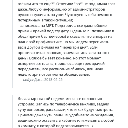
всё или что-то еще?". Ответили "всё" не поднимая глаз
даже. Любую информацию от администраторов
нужно выуживать за уши. Чувствуешь себя немного
потерянным в такой ситуации;
- записалась на МРТ. Подстроила все дальнейшие
приемы врачей под эту дату. В день МРТ позвонили в
обед (прием был вечером) и сказали, что аппарат на
плановой профилактике, но мы модем переписать
вас в другой филиал на "через три дня". Если
профилактика плановая, зачем записывали на этот
день? Всякое бывает конечно, но этот момент
испортил все планы, пришлось еще трех врачей
передвигать, всё расписание сбилось, лишнюю
неделю зря потратила на обследования.
Lidiya
Дата: 2018-02-25
Делала мрт на той неделе, меня все полностью
устроило. Запись по телефону-все вежливо, задали
кучу вопросов, рассказали, что и как будут смотреть.
Приняли даже чуть раньше, удобная зона ожидания,
вещи можно оставить в кабинке или же взять с собой
в комнату, в которой подготавливаетесь к