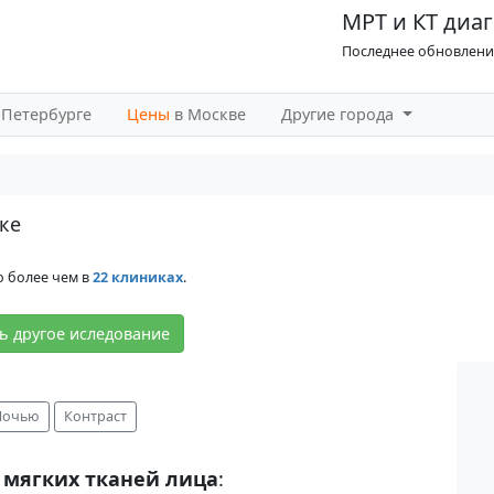
МРТ и КТ диаг
Последнее обновление
-Петербурге
Цены
в Москве
Другие города
ке
о более чем в
22 клиниках
.
ь другое иследование
Ночью
Контраст
 мягких тканей лица
: