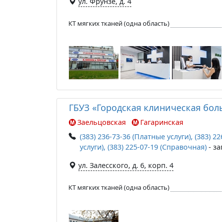
ул. Фрунзе, д. 4
КТ мягких тканей (одна область)
ГБУЗ «Городская клиническая бо
Заельцовская
Гагаринская
(383) 236-73-36 (Платные услуги), (383) 2
услуги), (383) 225-07-19 (Справочная)
- за
ул. Залесского, д. 6, корп. 4
КТ мягких тканей (одна область)