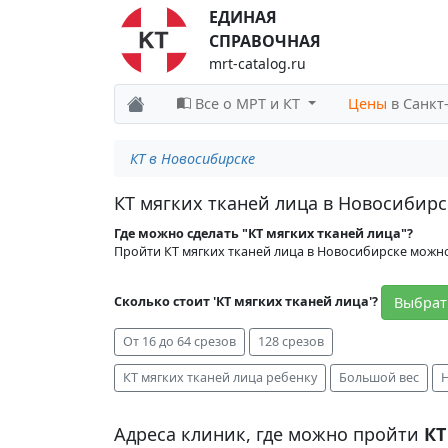
ЕДИНАЯ
СПРАВОЧНАЯ
mrt-catalog.ru
Все о МРТ и КТ
Цены
в Санкт
КТ в Новосибирске
КТ мягких тканей лица в Новосибирс
Где можно сделать "КТ мягких тканей лица"?
Пройти КТ мягких тканей лица в Новосибирске можн
Выбрат
Сколько стоит 'КТ мягких тканей лица'?
От 16 до 64 срезов
128 срезов
КТ мягких тканей лица ребенку
Большой вес
Адреса клиник, где можно пройти
КТ