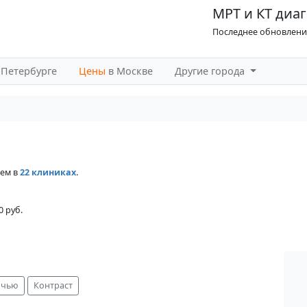
МРТ и КТ диаг
Последнее обновление
-Петербурге
Цены
в Москве
Другие города
чем в
22 клиниках
.
0 руб.
очью
Контраст