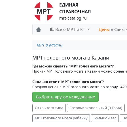
ЕДИНАЯ
СПРАВОЧНАЯ
mrt-catalog.ru
Все о МРТ и КТ
Цены
в Санкт
МРТ в Казани
МРТ головного мозга в Казани
Где можно сделать "МРТ головного мозга"?
Пройти МРТ головного мозга в Казани можно более 
Сколько стоит 'МРТ головного мозга'?
Средняя цена на МРТ головного мозга по городу - 420
Выбрать другое иследование
Открытого типа
Свервысокопольный (3 Тесла)
МРТ головного мозга ребенку
Большой вес
Н