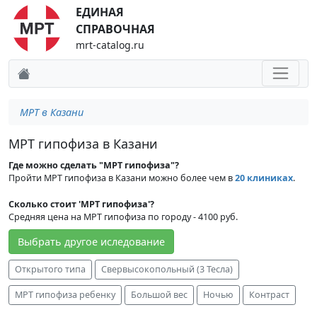
ЕДИНАЯ
СПРАВОЧНАЯ
mrt-catalog.ru
МРТ в Казани
МРТ гипофиза в Казани
Где можно сделать "МРТ гипофиза"?
Пройти МРТ гипофиза в Казани можно более чем в
20 клиниках
.
Сколько стоит 'МРТ гипофиза'?
Средняя цена на МРТ гипофиза по городу - 4100 руб.
Выбрать другое иследование
Открытого типа
Свервысокопольный (3 Тесла)
МРТ гипофиза ребенку
Большой вес
Ночью
Контраст