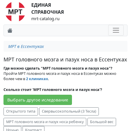
ЕДИНАЯ
СПРАВОЧНАЯ
mrt-catalog.ru
МРТ в Ессентуках
МРТ головного мозга и пазух носа в Ессентуках
Где можно сделать "МРТ головного мозга и пазух носа"?
Пройти МРТ головного мозга и пазух носа в Ессентуках можно
более чем в
2 клиниках
.
Сколько стоит 'МРТ головного мозга и пазух носа'?
Выбрать другое иследование
Открытого типа
Свервысокопольный (3 Тесла)
МРТ головного мозга и пазух носа ребенку
Большой вес
Ночью
Контраст