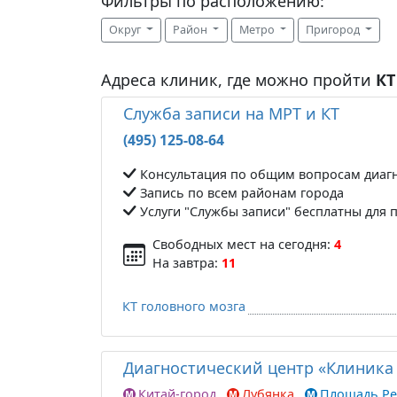
Фильтры по расположению:
Округ
Район
Метро
Пригород
Адреса клиник, где можно пройти
КТ
Служба записи на МРТ и КТ
(495) 125-08-64
Консультация по общим вопросам диаг
Запись по всем районам города
Услуги "Службы записи" бесплатны для 
Свободных мест на сегодня:
4
На завтра:
11
КТ головного мозга
Диагностический центр «Клиника
Китай-город
Лубянка
Площадь Р