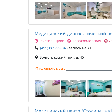
Медицинский диагностический це
Текстильщики
Новохохловская
У
(495) 065-99-84
- запись на КТ
Волгоградский пр-т, д. 45
КТ головного мозга
Медицинский центр "Столица" на