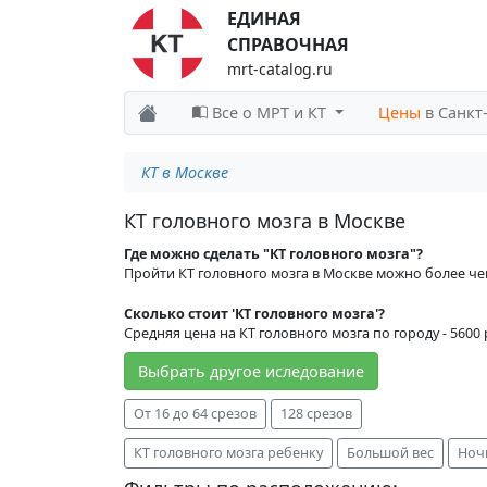
ЕДИНАЯ
СПРАВОЧНАЯ
mrt-catalog.ru
Все о МРТ и КТ
Цены
в Санкт
КТ в Москве
КТ головного мозга в Москве
Где можно сделать "КТ головного мозга"?
Пройти КТ головного мозга в Москве можно более че
Сколько стоит 'КТ головного мозга'?
Средняя цена на КТ головного мозга по городу - 5600 
Выбрать другое иследование
От 16 до 64 срезов
128 срезов
КТ головного мозга ребенку
Большой вес
Ноч