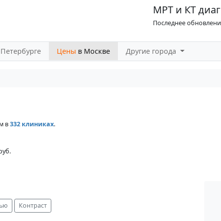
МРТ и КТ диаг
Последнее обновление
-Петербурге
Цены
в Москве
Другие города
м в
332 клиниках
.
руб.
ью
Контраст