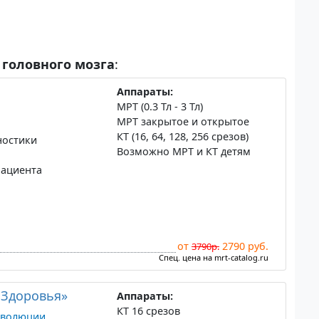
 головного мозга
:
Аппараты:
МРТ (0.3 Тл - 3 Тл)
МРТ закрытое и открытое
КТ (16, 64, 128, 256 срезов)
ностики
Возможно МРТ и КТ детям
пациента
от
2790 руб.
3790р.
Спец. цена на mrt-catalog.ru
 Здоровья»
Аппараты:
КТ 16 срезов
еволюции