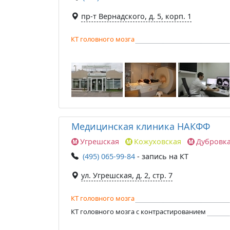
пр-т Вернадского, д. 5, корп. 1
КТ головного мозга
Медицинская клиника НАКФФ
Угрешская
Кожуховская
Дубровк
(495) 065-99-84
- запись на КТ
ул. Угрешская, д. 2, стр. 7
КТ головного мозга
КТ головного мозга с контрастированием