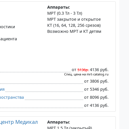
Аппараты:
МРТ (0.3 Тл - 3 Тл)
МРТ закрытое и открытое
КТ (16, 64, 128, 256 срезов)
ностики
Возможно МРТ и КТ детям
пациента
от
4136 руб.
5136р.
Спец. цена на mrt-catalog.ru
от 3806 руб.
ия
от 5346 руб.
остранства
от 8096 руб.
от 4136 руб.
центр Медикал
Аппараты:
МРТ 1.5 Тл (закрытый)