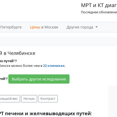
МРТ и КТ диаг
Последнее обновление
-Петербурге
Цены
в Москве
Другие города
й в Челябинске
х путей"?
бинске можно более чем в
22 клиниках
.
Выбрать другое иследование
ей'?
ольшой вес
Ночью
Контраст
Т печени и желчевыводящих путей
: