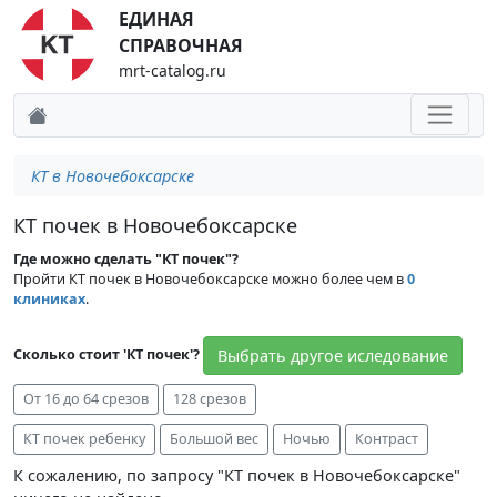
ЕДИНАЯ
СПРАВОЧНАЯ
mrt-catalog.ru
КТ в Новочебоксарске
КТ почек в Новочебоксарске
Где можно сделать "КТ почек"?
Пройти КТ почек в Новочебоксарске можно более чем в
0
клиниках
.
Выбрать другое иследование
Сколько стоит 'КТ почек'?
От 16 до 64 срезов
128 срезов
КТ почек ребенку
Большой вес
Ночью
Контраст
К сожалению, по запросу "КТ почек в Новочебоксарске"