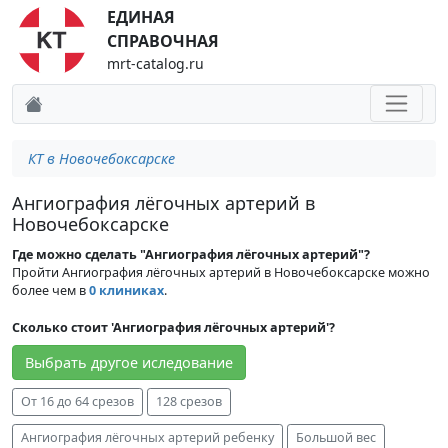
ЕДИНАЯ
СПРАВОЧНАЯ
mrt-catalog.ru
КТ в Новочебоксарске
Ангиография лёгочных артерий в
Новочебоксарске
Где можно сделать "Ангиография лёгочных артерий"?
Пройти Ангиография лёгочных артерий в Новочебоксарске можно
более чем в
0 клиниках
.
Сколько стоит 'Ангиография лёгочных артерий'?
Выбрать другое иследование
От 16 до 64 срезов
128 срезов
Ангиография лёгочных артерий ребенку
Большой вес