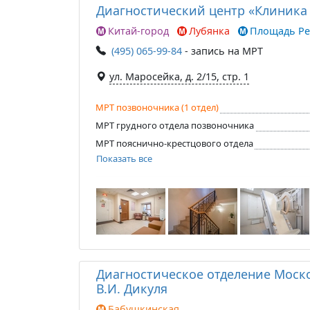
Диагностический центр «Клиника
Китай-город
Лубянка
Площадь Р
(495) 065-99-84
- запись на МРТ
ул. Маросейка, д. 2/15, стр. 1
МРТ позвоночника (1 отдел)
МРТ грудного отдела позвоночника
МРТ пояснично-крестцового отдела
Показать все
Диагностическое отделение Моск
В.И. Дикуля
Бабушкинская