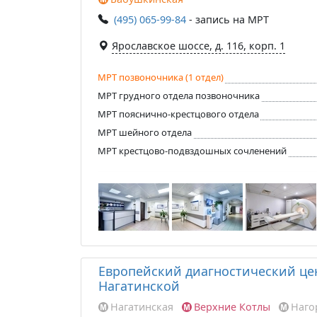
(495) 065-99-84
- запись на МРТ
Ярославское шоссе, д. 116, корп. 1
МРТ позвоночника (1 отдел)
МРТ грудного отдела позвоночника
МРТ пояснично-крестцового отдела
МРТ шейного отдела
МРТ крестцово-подвздошных сочленений
Европейский диагностический це
Нагатинской
Нагатинская
Верхние Котлы
Наго