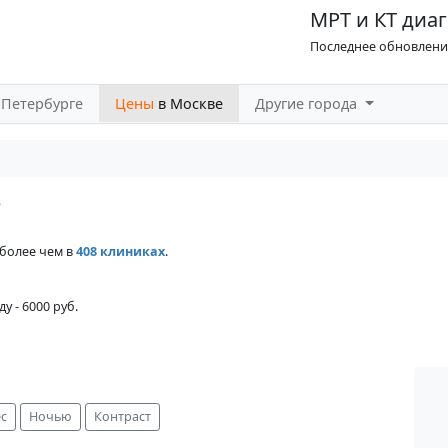
МРТ и КТ диаг
Последнее обновление
-Петербурге
Цены
в Москве
Другие города
е
 более чем в
408 клиниках
.
у - 6000 руб.
с
Ночью
Контраст