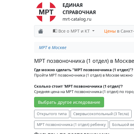
ЕДИНАЯ
СПРАВОЧНАЯ
mrt-catalog.ru
Все о МРТ и КТ
Цены
в Санкт
МРТ в Москве
МРТ позвоночника (1 отдел) в Москв
Где можно сделать "МРТ позвоночника (1 отдел)"?
Пройти МРТ позвоночника (1 отдел) в Москве можно
Сколько стоит 'МРТ позвоночника (1 отдел)'?
Средняя цена на МРТ позвоночника (1 отдел) по город
Выбрать другое иследование
Открытого типа
Свервысокопольный (3 Тесла)
МРТ позвоночника (1 отдел) ребенку
Большой ве