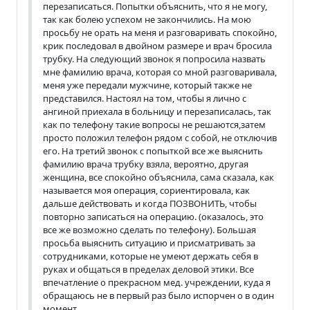
перезаписаться. Попытки объяснить, что я не могу,
так как болею успехом не закончились. На мою
просьбу не орать на меня и разговаривать спокойно,
крик последовал в двойном размере и врач бросила
трубку. На следующий звонок я попросила назвать
мне фамилию врача, которая со мной разговаривала,
меня уже передали мужчине, который также не
представился. Настоял на том, чтобы я лично с
ангиной приехала в больницу и перезаписалась, так
как по телефону такие вопросы не решаются,затем
просто положил телефон рядом с собой, не отключив
его. На третий звонок с попыткой все же выяснить
фамилию врача трубку взяла, вероятно, другая
женщина, все спокойно объяснила, сама сказала, как
называется моя операция, сориентировала, как
дальше действовать и когда ПОЗВОНИТЬ, чтобы
повторно записаться на операцию. (оказалось, это
все же возможно сделать по телефону). Большая
просьба выяснить ситуацию и присматривать за
сотрудниками, которые не умеют держать себя в
руках и общаться в пределах деловой этики. Все
впечатление о прекрасном мед. учреждении, куда я
обращаюсь не в первый раз было испорчен о в один
момент.