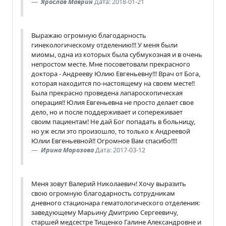
Ярослав Маврин
Дата: 2018-01-21
Выражаю огромную благодарность
гинекологическому отделению!!! У меня были
миомы, одна из которых была субмукозная и в очень
непростом месте. Мне посоветовали прекрасного
доктора - Андрееву Юлию Евгеньевну!!! Врач от Бога,
которая находится по-настоящему на своем месте!!
Была прекрасно проведена лапароскопическая
операция!! Юлия Евгеньевна не просто делает свое
дело, но и после поддерживает и сопереживает
своим пациентам! Не дай Бог попадать в больницу,
но уж если это произошло, то только к Андреевой
Юлии Евгеньевной!! Огромное Вам спасибо!!!!
Ирина Морозова
Дата: 2017-03-12
Меня зовут Валерий Николаевич! Хочу выразить
свою огромную благодарность сотрудникам
дневного стационара гематологического отделения:
заведующему Марьину Дмитрию Сергеевичу,
старшей медсестре Тищенко Галине Александровне и