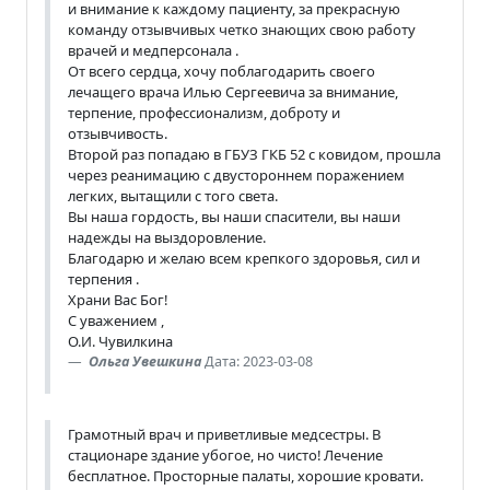
и внимание к каждому пациенту, за прекрасную
команду отзывчивых четко знающих свою работу
врачей и медперсонала .
От всего сердца, хочу поблагодарить своего
лечащего врача Илью Сергеевича за внимание,
терпение, профессионализм, доброту и
отзывчивость.
Второй раз попадаю в ГБУЗ ГКБ 52 с ковидом, прошла
через реанимацию с двустороннем поражением
легких, вытащили с того света.
Вы наша гордость, вы наши спасители, вы наши
надежды на выздоровление.
Благодарю и желаю всем крепкого здоровья, сил и
терпения .
Храни Вас Бог!
С уважением ,
О.И. Чувилкина
Ольга Увешкина
Дата: 2023-03-08
Грамотный врач и приветливые медсестры. В
стационаре здание убогое, но чисто! Лечение
бесплатное. Просторные палаты, хорошие кровати.