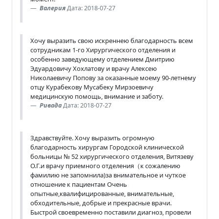
Валерия
Дата: 2018-07-27
Хочу выразить свою искреннею благодарность всем
сотрудникам 1-го Хирургического отделения и
особенно заведующему отделением Дмитрию
Эдуардовичу Хохлатову и врачу Алексею
Николаевичу Попову за оказанные моему 90-летнему
отцу Курабекову Мусабеку Мирзоевичу
медицинскую помощь, внимание и заботу.
Ривада
Дата: 2018-07-27
Здравствуйте. Хочу выразить огромную
благодарность хирургам Городской клинической
больницы № 52 хирургического отделения, Витязеву
О.Г.и врачу приемного отделения（к сожалению
фамилию не запомнила)за внимательное и чуткое
отношение к пациентам Очень
опытные,квалифицированные, внимательные,
обходительные, добрые и прекрасные врачи.
Быстрой своевременно поставили диагноз, провели