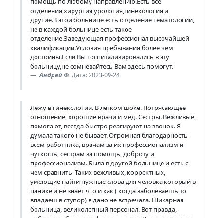
помощь по любому направлению.Есть все
отделения,хирургия,урология,гинекология и
другие.В этой больнице есть отделение гематологии,
не в каждой больнице есть такое
отделение.Заведующая профессионал высочайшей
квалификации.Условия пребывания более чем
достойны.Если Вы госпитализировались в эту
больницу,не сомневайтесь Вам здесь помогут.
Андрей Ф.
Дата: 2023-09-24
Лежу в гинекологии. В легком шоке. Потрясающее
отношение, хорошие врачи и мед. Сестры. Вежливые,
помогают, всегда быстро реагируют на звонок. Я
думала такого не бывает. Огромная благодарность
всем работника, врачам за их профессионализм и
чуткость, сестрам за помощь, доброту и
профессионализм. Была в другой больнице и есть с
чем сравнить. Таких вежливых, корректных,
умеющие найти нужные слова для человка который в
панике и не знает что и как ( когда заболеваешь то
впадаеш в ступор) я дано не встречала. Шикарная
больница, великолепный персонал. Вот правда,