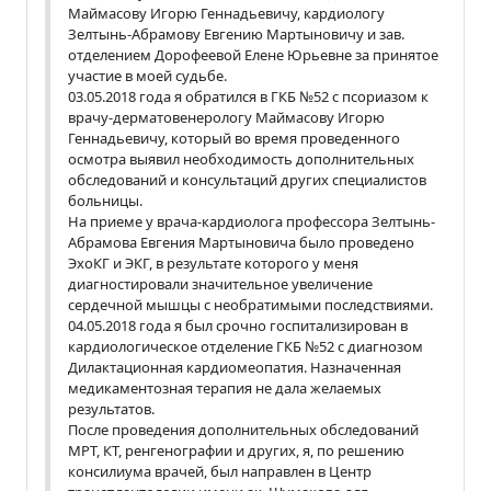
Маймасову Игорю Геннадьевичу, кардиологу
Зелтынь-Абрамову Евгению Мартыновичу и зав.
отделением Дорофеевой Елене Юрьевне за принятое
участие в моей судьбе.
03.05.2018 года я обратился в ГКБ №52 с псориазом к
врачу-дерматовенерологу Маймасову Игорю
Геннадьевичу, который во время проведенного
осмотра выявил необходимость дополнительных
обследований и консультаций других специалистов
больницы.
На приеме у врача-кардиолога профессора Зелтынь-
Абрамова Евгения Мартыновича было проведено
ЭхоКГ и ЭКГ, в результате которого у меня
диагностировали значительное увеличение
сердечной мышцы с необратимыми последствиями.
04.05.2018 года я был срочно госпитализирован в
кардиологическое отделение ГКБ №52 с диагнозом
Дилактационная кардиомеопатия. Назначенная
медикаментозная терапия не дала желаемых
результатов.
После проведения дополнительных обследований
МРТ, КТ, ренгенографии и других, я, по решению
консилиума врачей, был направлен в Центр