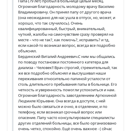
Папа (79 лет) пробыл в больнице целый месяц.
Огромная благодарность молодому врачу Василию
Владимировичу. Он принял папу от другого врача
(она неожиданно для нас ушла в отпуск, но, может, и
хорошо, что так случилось). Очень
квалифицированный, быстрый, внимательный,
чуткий, жалобы на самочувствие сразу проверял на
месте – что не так?, как помочь?, исправить? и тд,
если какой-то возникал вопрос, всегда все подробно
объяснял.
Бердинский Виталий Андреевич.С ним мы общались
по поводу постановки постоянного катетера для
диализа – Человек!! Врач строгий, стремительный, так
же все подробно объяснял и выслушивал наши
переживания относительно папиной усталости от
столь длительного пребывания папы в больнице. Его
четкость и уверенность помогли успокоиться и нам.
Огромная благодарность завотделением Артюхиной
Людмиле Юрьевне. Она всегда в доступе, с ней
можно было связаться и очно, в отделении, и по
телефону, если возникал срочный вопрос или
опасение. Папу часто консультировали специалисты
других отделений больницы, все было организовано
очень четко, спокойно. Ещё очень важное - ( сйчас