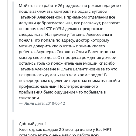
Мой отзыв о работе 26 роддома. по рекомендациям я
пошла заключать контракт на роды с Бутовой
Татьяной Алексеевной. в приемном отделении все
девушки доброжелательны, все расскажут, разложат
по полочкам! КТГ и УЗИ делают прекрасные
специалисты. На приеме у Татьяны Алексеевны я
поняла что попала по адресу, доктор которому
можно доверить свою жизнь и жизнь своего
ребенка. Акушерка Соколова Ольга Валентиновна
мастер своего дела. От процесса рождения дочери
остались только положительные эмоции! спасибо
Татьяне Алексеевне и Ольге Валентиновне за то что
не пришлось думать ни о чем кроме родов! В
послеродовом отделении персонал внимательный и
профессиональный. После трех дневного
пребывания было ощущение что побывала в
санатории.
Анна
Дата: 2018-06-12
Добрый день!
Уже год, как каждые 2-3 месяца делаю у Вас МРТ-
хотел отметить очень четкую работу всех