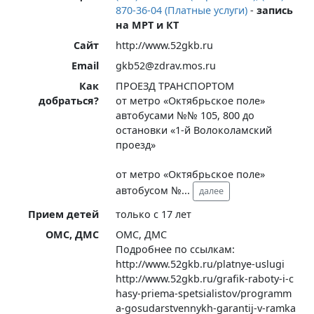
870-36-04 (Платные услуги)
-
запись
на МРТ и КТ
Сайт
http://www.52gkb.ru
Email
gkb52@zdrav.mos.ru
Как
ПРОЕЗД ТРАНСПОРТОМ
добраться?
от метро «Октябрьское поле»
автобусами №№ 105, 800 до
остановки «1-й Волоколамский
проезд»
от метро «Октябрьское поле»
автобусом №
...
далее
Прием детей
только с 17 лет
ОМС, ДМС
ОМС, ДМС
Подробнее по ссылкам:
http://www.52gkb.ru/platnye-uslugi
http://www.52gkb.ru/grafik-raboty-i-c
hasy-priema-spetsialistov/programm
a-gosudarstvennykh-garantij-v-ramka