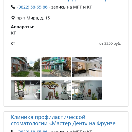
(3822) 58-65-86
- запись на МРТ и КТ
пр-т Мира, д. 15
Аппараты:
КТ
КТ
от 2250 руб.
Клиника профилактической
стоматологии «Мастер Дент» на Фрунзе
(3822) 58-65-86
- запись на МРТ и КТ