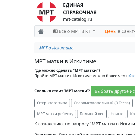
ЕДИНАЯ
СПРАВОЧНАЯ
mrt-catalog.ru
Все о МРТ и КТ
Цены
в Санкт
МРТ в Искитиме
МРТ матки в Искитиме
Где можно сделать "МРТ матки"?
Пройти МРТ матки в Искитиме можно более чем в
0 
Выбрать другое и
Сколько стоит 'МРТ матки'?
Открытого типа
Свервысокопольный (3 Тесла)
МРТ матки ребенку
Большой вес
Ночью
Ко
К сожалению, по запросу "МРТ матки в Искити
Возможно, Вам подойдут другие клиники, гд