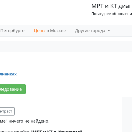
МРТ и КТ диаг
Последнее обновление
-Петербурге
Цены
в Москве
Другие города
клиниках
.
следование
нтраст
ме" ничего не найдено.
е можно пройти
"МРТ и КТ в Искитиме"