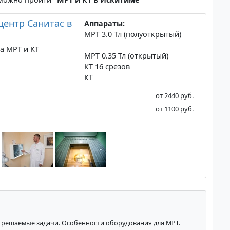
ентр Санитас в
Аппараты:
МРТ 3.0 Тл (полуоткрытый)
на МРТ и КТ
МРТ 0.35 Тл (открытый)
КТ 16 срезов
КТ
от 2440 руб.
от 1100 руб.
 решаемые задачи. Особенности оборудования для МРТ.