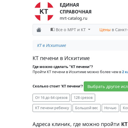
ЕДИНАЯ
СПРАВОЧНАЯ
mrt-catalog.ru
Все о МРТ и КТ
Цены
в Санкт
КТ в Искитиме
КТ печени в Искитиме
Где можно сделать "КТ печени"?
Пройти КТ печени в Искитиме можно более чем в
2 
Выбрать другое ис
Сколько стоит 'КТ печени'?
От 16 до 64 срезов
128 срезов
КТ печени ребенку
Большой вес
Ночью
Ко
Адреса клиник, где можно пройти
КТ