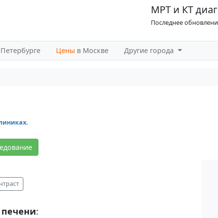
МРТ и КТ диаг
Последнее обновление
-Петербурге
Цены
в Москве
Другие города
клиниках
.
ледование
нтраст
 печени
: