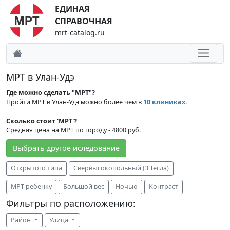
ЕДИНАЯ
СПРАВОЧНАЯ
mrt-catalog.ru
МРТ в Улан-Удэ
Где можно сделать "МРТ"?
Пройти МРТ в Улан-Удэ можно более чем в
10 клиниках
.
Сколько стоит 'МРТ'?
Средняя цена на МРТ по городу - 4800 руб.
Выбрать другое иследование
Открытого типа
Свервысокопольный (3 Тесла)
МРТ ребенку
Большой вес
Ночью
Контраст
Фильтры по расположению:
Район
Улица