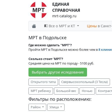
ЕДИНАЯ
СПРАВОЧНАЯ
mrt-catalog.ru
Все о МРТ и КТ
Цены
в Санкт
МРТ в Подольске
Где можно сделать "МРТ"?
Пройти МРТ в Подольске можно более чем в
8 клини
Сколько стоит 'МРТ'?
Средняя цена на МРТ по городу - 5100 руб.
Выбрать другое иследование
Открытого типа
Свервысокопольный (3 Тесла)
МРТ ребенку
Большой вес
Ночью
Контрас
Фильтры по расположению:
Район
Улица