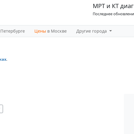
МРТ и КТ диаг
Последнее обновление
-Петербурге
Цены
в Москве
Другие города
ках
.
т