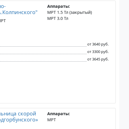
но-
Аппараты:
А.Колпинского"
МРТ 1.5 Тл (закрытый)
МРТ 3.0 Тл
МРТ
от 3640 руб.
от 3300 руб.
от 3645 руб.
льница скорой
Аппараты:
одгорбунского»
МРТ