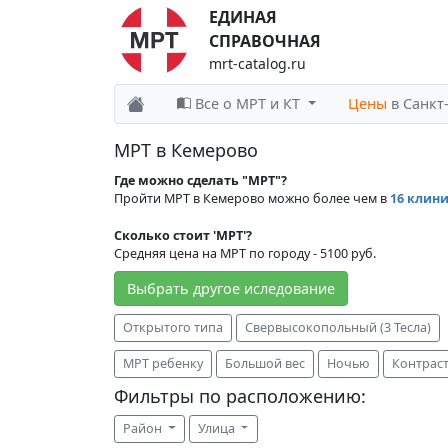
ЕДИНАЯ
СПРАВОЧНАЯ
mrt-catalog.ru
Все о МРТ и КТ
Цены
в Санкт
МРТ в Кемерово
Где можно сделать "МРТ"?
Пройти МРТ в Кемерово можно более чем в
16 клин
Сколько стоит 'МРТ'?
Средняя цена на МРТ по городу - 5100 руб.
Выбрать другое иследование
Открытого типа
Свервысокопольный (3 Тесла)
МРТ ребенку
Большой вес
Ночью
Контрас
Фильтры по расположению:
Район
Улица