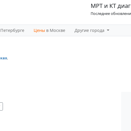
МРТ и КТ диаг
Последнее обновление
-Петербурге
Цены
в Москве
Другие города
иках
.
т