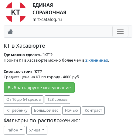
ЕДИНАЯ
СПРАВОЧНАЯ
mrt-catalog.ru
КТ в Хасавюрте
Где можно сделать "КТ"?
Пройти КТ в Хасавюрте можно более чем в
2 клиниках
.
Сколько стоит 'КТ'?
Средняя цена на КТ по городу - 4600 руб.
Выбрать другое иследование
От 16 до 64 срезов
128 срезов
КТ ребенку
Большой вес
Ночью
Контраст
Фильтры по расположению:
Район
Улица