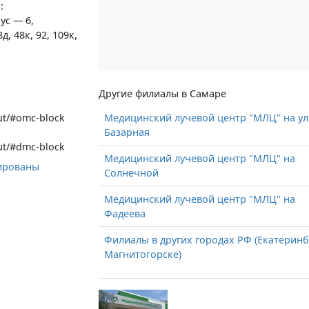
:
ус — 6,
, 48к, 92, 109к,
Другие филиалы в Самаре
out/#omc-block
Медицинский лучевой центр "МЛЦ" на у
Базарная
out/#dmc-block
Медицинский лучевой центр "МЛЦ" на
ированы
Солнечной
Медицинский лучевой центр "МЛЦ" на
Фадеева
Филиалы в других городах РФ (Екатеринб
Магнитогорске)