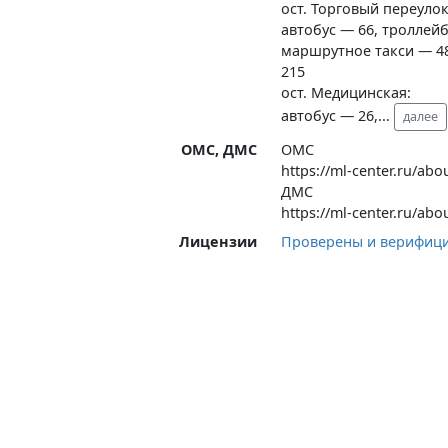
ост. Торговый переулок
автобус — 66, троллейб
маршрутное такси — 48д
215
ост. Медицинская:
автобус — 26,
...
далее
ОМС, ДМС
ОМС
https://ml-center.ru/ab
ДМС
https://ml-center.ru/ab
Лицензии
Проверены и верифиц