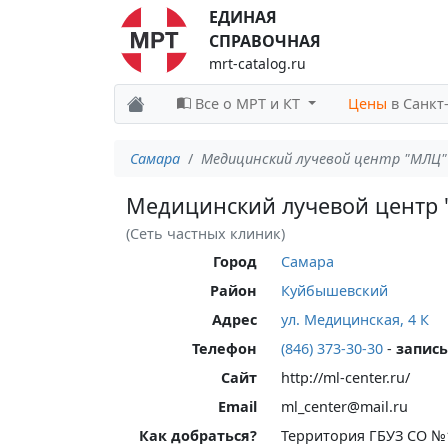
ЕДИНАЯ
СПРАВОЧНАЯ
mrt-catalog.ru
Все о МРТ и КТ
Цены
в Санкт
Самара
Медицинский лучевой центр "МЛЦ"
Медицинский лучевой центр
(Сеть частных клиник)
Город
Самара
Район
Куйбышевский
Адрес
ул. Медицинская, 4 К
Телефон
(846) 373-30-30
-
запись
Сайт
http://ml-center.ru/
Email
ml_center@mail.ru
Как добраться?
Территория ГБУЗ СО №