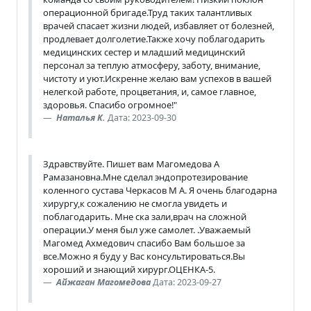
операционной бригаде.Труд таких талантливых
врачей спасает жизни людей, избавляет от болезней,
продлевает долголетие.Также хочу поблагодарить
медицинских сестер и младший медицинский
персонал за теплую атмосферу, заботу, внимание,
чистоту и уют.Искренне желаю вам успехов в вашей
нелегкой работе, процветания, и, самое главное,
здоровья. Спасибо огромное!"
Наталья К.
Дата: 2023-09-30
Здравствуйте. Пишет вам Магомедова А
Рамазановна.Мне сделал эндопротезирование
коленного сустава Черкасов М А. Я очень благодарна
хирургу,к сожалению не смогла увидеть и
поблагодарить. Мне ска зали,врач на сложной
операции.У меня был уже самолет. .Уважаемый
Магомед Ахмедович спасибо Вам большое за
все.Можно я буду у Вас консультироваться.Вы
хороший и знающий хирург.ОЦЕНКА-5.
Айжаган Магомедова
Дата: 2023-09-27