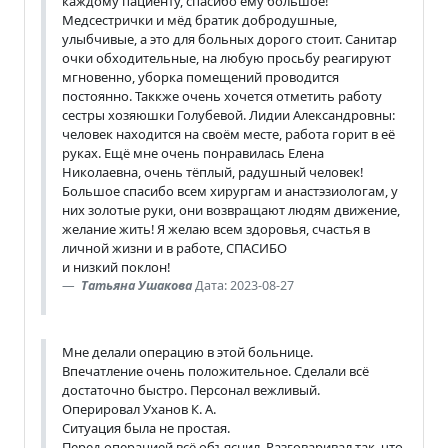
каждому пациенту, спасибо ему большое!
Медсестрички и мёд братик добродушные,
улыбчивые, а это для больных дорого стоит. Санитар
очки обходительные, на любую просьбу реагируют
мгновенно, уборка помещений проводится
постоянно. Таккже очень хочется отметить работу
сестры хозяюшки Голубевой. Лидии Александровны:
человек находится на своём месте, работа горит в её
руках. Ещё мне очень понравилась Елена
Николаевна, очень тёплый, радушный человек!
Большое спасибо всем хирургам и анастэзиологам, у
них золотые руки, они возвращают людям движение,
желание жить! Я желаю всем здоровья, счастья в
личной жизни и в работе, СПАСИБО
и низкий поклон!
Татьяна Ушакова
Дата: 2023-08-27
Мне делали операцию в этой больнице.
Впечатление очень положительное. Сделали всё
достаточно быстро. Персонал вежливый.
Оперировал Уханов К. А.
Ситуация была не простая.
Перед операцией всё объяснил. Разговаривал так, что