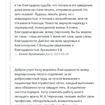
я так благодарна судьбе, что попала в это заведение.
дома меня не стали лечить, отправили домой. Но
зато сказали - будешь лежать дома, но с
инвалидностью. я попала к волшебникам, мне не
отказали в помощи. Помогли, вернули надежду к
нормальной, полноценной жизни. Я очень
благодарна врачам, всему персоналу. Вы бы видели
их глаза - глаза ангелов. У меня нет слов, одни слезы
благодарности. Дай Бог им всем здоровья и
благополучия. С большим уважением и
благодарностью Лукашенко Е.В.
Елена Лукашенко
Дата: 2023-08-29
Доброе утро! Хочу выразить благодарность всему
медперсоналу пятого отделения, за их
добросовестный труд, за чуткое внимание к
пациентам! Всё отработано чётко, каждый выполняет
свои обязанности на твёрдую пять. В отделении
чистота порядок. Хочу отметить работу моего
лечащего врача: М. А. Черкасова, человек любит свою
профессию, обходительный, внимательный к