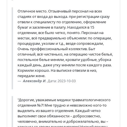
Отличное место. Отзывчивый персонал на всех
стадиях от входа до выхода. при регистрации сразу
отвели к специалисту по отделению, оформление
бумаг и заселение в палату. Находился в 15
отделении, все было четко, понято. Персонал на
местах, всё предвариельно объясняли: по операции,
процедурам, уколам и т.д., везде сопровождали,
Очень проффессиональный коллектив. Быт
отличный, всё чистенько, на операцию чистое бельё,
постельное белье меняли, кровати удобные, уборка
каждый день, даже утку меняли после каждого раза.
Кормили хорошо. На выписке отвезли в низ,
передали жене.
Александр И.
Дата: 2023-10-03
"Дорогие, уважаемые медики травматологического
отделения №7! Мне трудно и невозможно кого-то
выделить из вашего отделения. Каждый четко
выполняет свои обязанности – добросовестно,
человечно, внимательно и доброжелательно, вы –
команда со своим руководителем! Низкий поклон