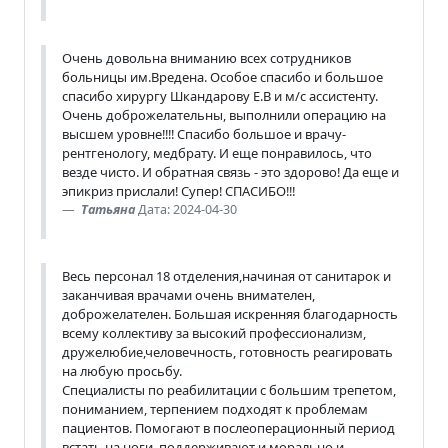
Очень довольна вниманию всех сотрудников
больницы им.Вредена. Особое спасибо и большое
спасибо хирургу Шкандарову Е.В и м/с ассистенту.
Очень доброжелательны, выполнили операцию на
высшем уровне!!!! Спасибо большое и врачу-
рентгенологу, медбрату. И еще понравилось, что
везде чисто. И обратная связь - это здорово! Да еще и
эпикриз прислали! Супер! СПАСИБО!!!
Татьяна
Дата: 2024-04-30
Весь персонал 18 отделения,начиная от санитарок и
заканчивая врачами очень внимателен,
доброжелателен. Большая искренняя благодарность
всему коллективу за высокий профессионализм,
дружелюбие,человечность, готовность реагировать
на любую просьбу.
Специалисты по реабилитации с большим трепетом,
пониманием, терпением подходят к проблемам
пациентов. Помогают в послеоперационный период
встать на ноги, поддерживают и морально и