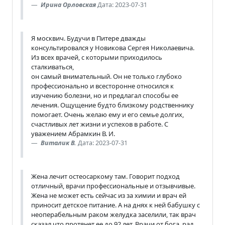
Ирина Орловская
Дата: 2023-07-31
Я москвич. Будучи в Питере дважды
консультировался у Новикова Сергея Николаевича.
Из всех врачей, с которыми приходилось
сталкиваться,
он самый внимательный. Он не только глубоко
профессионально и всесторонне относился к
изучению болезни, но и предлагал способы ее
лечения. Ощущение будто близкому родственнику
помогает. Очень желаю ему и его семье долгих,
счастливых лет жизни и успехов в работе. С
уважением Абрамкин В. И.
Виталик В.
Дата: 2023-07-31
Жена лечит остеосаркому там. Говорит подход
отличный, врачи профессиональные и отзывчивые.
Жена не может есть сейчас из за химии и врач ей
приносит детское питание. А на днях к ней бабушку с
неоперабельным раком желудка заселили, так врач
сказал что протянет ее до 92 лет. Врачи от бога, рад