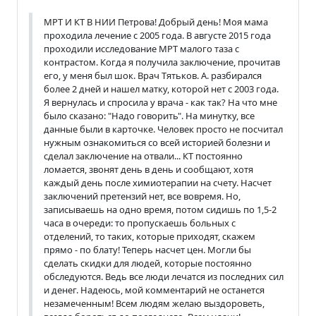
МРТ И КТ В НИИ Петрова! Добрый день! Моя мама
проходила лечение с 2005 года. В августе 2015 года
проходили исследование МРТ малого таза с
контрастом. Когда я получила заключение, прочитав
его, у меня был шок. Врач Тятьков. А. разбирался
более 2 дней и нашел матку, которой нет с 2003 года.
Я вернулась и спросила у врача - как так? На что мне
было сказано: "Надо говорить". На минутку, все
данные были в карточке. Человек просто не посчитал
нужным ознакомиться со всей историей болезни и
сделал заключение на отвали... КТ постоянно
ломается, звонят день в день и сообщают, хотя
каждый день после химиотерапии на счету. Насчет
заключений претензий нет, все вовремя. Но,
записываешь на одно время, потом сидишь по 1,5-2
часа в очереди: то пропускаешь больных с
отделений, то таких, которые приходят, скажем
прямо - по блату! Теперь насчет цен. Могли бы
сделать скидки для людей, которые постоянно
обследуются. Ведь все люди лечатся из последних сил
и денег. Надеюсь, мой комментарий не останется
незамеченным! Всем людям желаю выздороветь,