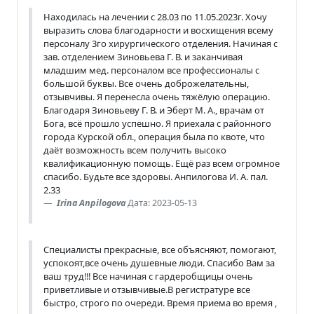
Находилась на лечении с 28.03 по 11.05.2023г. Хочу
выразить слова благодарности и восхищения всему
персоналу 3го хирургического отделения. Начиная с
зав. отделением Зиновьева Г. В. и заканчивая
младшим мед. персоналом все профессионалы с
большой буквы. Все очень доброжелательны,
отзывчивы. Я перенесла очень тяжёлую операцию.
Благодаря Зиновьеву Г. В. и Эберт М. А., врачам от
Бога, всё прошло успешно. Я приехала с районного
города Курской обл., операция была по квоте, что
даёт возможность всем получить высоко
квалификационную помощь. Ещё раз всем огромное
спасибо. Будьте все здоровы. Анпилогова И. А. пал.
2.33
Irina Anpilogova
Дата: 2023-05-13
Специалисты прекрасные, все объясняют, помогают,
успокоят,все очень душевные люди. Спасибо Вам за
ваш труд!!! Все начиная с гардеробщицы очень
приветливые и отзывчивые.В регистратуре все
быстро, строго по очереди. Время приема во время ,