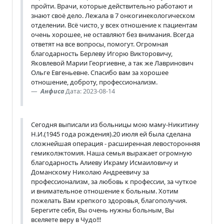
пройти. Врачи, которые действительно работают и
знают своё дело. Лежала в 7 онкогинекологическом
отделении. Всё чисто, у всех отношение к пациентам
очень хорошее, не оставляют без внимания. Всегда
ответят на все вопросы, помогут. Огромная
благодарность Берлеву Игорю Викторовичу,
Яковлевой Марии Георгиевне, а так же Лавринович
Ольге Евгеньевне. Спасибо вам за хорошее
отношение, доброту, профессионализм.
Анфиса
Дата: 2023-08-14
Сегодня выписали из больницы мою маму-Никитину
Н.И.(1945 года рождения).20 июля ей была сделана
сложнейшая операция - расширенная левосторонняя
гемиколэктомия. Наша семья выражает огромную
благодарность Алиеву Икраму Исмаиловичу и
Доманскому Николаю Андреевичу за
профессионализм, за любовь к профессии, за чуткое
и внимательное отношение к больным. Хотим
пожелать Вам крепкого здоровья, благополучия.
Берегите себя, Вы очень нужны больным, Вы
вселяете веру в Чудо!!!