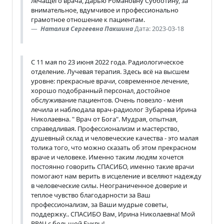
лечащего врача, Дарью Романовну Субботину, за
внимательное, вдумчивое и профессионально
грамотное отношение к пациентам.
Наталия Сергеевна Пакшина
Дата: 2023-03-18
С 11 мая по 23 июня 2022 года. Радиологическое
отделение. Лучевая терапия. Здесь всё на высшем
уровне: прекрасные врачи, современное лечение,
хорошо подобранный персонал, достойное
обслуживание пациентов. Очень повезло - меня
лечила и наблюдала врач-радиолог Зубарева Ирина
Николаевна. " Врач от Бога". Мудрая, опытная,
справедливая. Профессионализм и мастерство,
душевный склад и человеческие качества - это малая
толика того, что можно сказать об этом прекрасном
враче и человеке. Именно таким людям хочется
постоянно говорить СПАСИБО, именно такие врачи
помогают нам верить в исцеление и вселяют надежду
в человеческие силы. Неограниченное доверие и
теплое чувство благодарности за Ваш
профессионализм, за Ваши мудрые советы,
поддержку.. СПАСИБО Вам, Ирина Николаевна! Мой
ВРАЧ с большой Буквы!