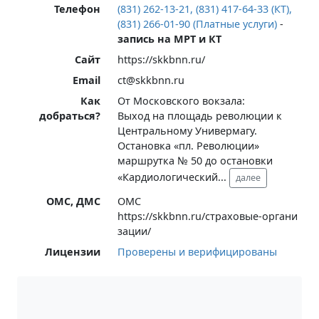
Телефон
(831) 262-13-21, (831) 417-64-33 (КТ),
(831) 266-01-90 (Платные услуги)
-
запись на МРТ и КТ
Сайт
https://skkbnn.ru/
Email
ct@skkbnn.ru
Как
От Московского вокзала:
добраться?
Выход на площадь революции к
Центральному Универмагу.
Остановка «пл. Революции»
маршрутка № 50 до остановки
«Кардиологический
...
далее
ОМС, ДМС
ОМС
https://skkbnn.ru/страховые-органи
зации/
Лицензии
Проверены и верифицированы