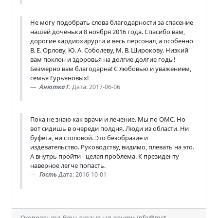
Не могу подобрать слова благодарности за спасение
нашей доченьки 8 ноября 2016 года. Спасибо вам,
дорогие кардиохирурги и весь персонал, а особенно
В. Е. Орлову, Ю. А. Соболеву, М. В. Широкову. Низкий
вам поклон и здоровья на долгие-долгие годы!
Безмерно вам благодарна! С любовью и уважением,
семья Гурьяновых!
Анютка Г.
Дата: 2017-06-06
Пока не знаю как врачи и лечение. Мы по ОМС. Но
вот сидишь в очереди полдня. Люди из области. Ни
буфета, ни столовой. Это безобразие и
издевательство. Руководству, видимо, плевать на это.
А внутрь пройти - целая проблема. К президенту
наверное легче попасть.
Гость
Дата: 2016-10-01
Отправьте Ваш отзыв на почту info@mrt-