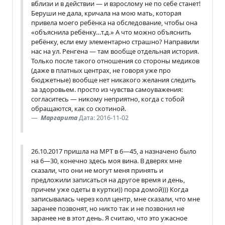
вблизи и в действии — и взрослому не по себе станет!
Беруши не дала, кричала на мою мать, которая
привела моего ребёнка на обследование, чтобы она
«объяснила ребёнку…т.д.» А что можно объяснить
ребёнку, если ему элементарно страшно? Направили
нас на ул. Ренгена — там вообще отдельная история.
Только после такого отношения со стороны медиков
(даже в платных центрах, не говоря уже про
бюджетные) вообще нет никакого желания следить
за здоровьем. просто из чувства самоуважения:
согласитесь — никому неприятно, когда с тобой
обращаются, как со скотиной.
Маргарита
Дата: 2016-11-02
26.10.2017 пришла на МРТ в 6—45, а назначено было
на 6—30, конечно здесь моя вина. В дверях мне
сказали, что они не могут меня принять и
предложили записаться на другое время и день,
причем уже одеты в куртки)) пора домой))) Когда
записывалась через колл центр, мне сказали, что мне
заранее позвонят, но никто так и не позвонил не
заранее не в этот день. Я считаю, что это ужасное