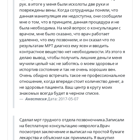
рук. в итоге у меня были исколоты две руки и
повреждены вены. Когда сотрудницы поняли, что
данная манипуляция им недоступна, они сообщили
мне о том, что в принципе, данная процедура и не
была необходима. На мой вопрос о консультации с
врачом, мне было сказано, что врач работает
удаленно, что ему позвонили, и он сказал что по
результатам МРТ диагноз ему ясен и вводить
контрастное вещество нет необходимости. Из этого я
делаю вывод, чтобы получить лишние деньги меня
мучили целый час не заботясь о моем здоровье и
испортив состояние и так не очень хороших вен.
Очень обидно встречать такое не профессиональное
отношение, когда впереди стоит количество денег, а
не здоровье пациента. Ваш центр в кругу моих
знакомых всегда будет в черном списке.
Анастасия
Дата: 2017-05-07
Сделал мрт грудного отдела позвоночника.Записали
на бесплатную консультацию невролога.Врач
посмотрел заключение и выписал на простой бумаге
лекарства и объяснил как принимать Я выкупил