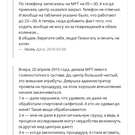
По телефону записалась на МРТ на 05—30. А когда
приехала, центр оказался закрыт. Телефон не отвечал.
И вообще на табличке указано было, что работают
до 23—00. А теперь сюда добавить факт того, что
ходить вообще не могу из-за повреждений в обеих
коленках…
В общем, берегите себя, люди! Помогать и лечить не
хотят.
Гость
Дата: 2016-03-09
Вчера, 20 апреля 2015 года, делала МРТ левого
голеностопного сустава. Да, центр большой чистый,
это внешние атрибуты. Девушка администратор
провела на процедуру, на этом хорошие впечатления
начали заканчиваться.
1-е — дали наушники, что удивило, их даже не
обработали спиртовой салфеткой. А кто их одевал до
меня? Такие вещи обрабатываются.
2-е — мне не дали в руки сигнальную грушу, а ведь в
процессе исследования могут неудобства возникнуть
(в других мед.центрах дают)
3-е — когда закончилась процедура, я стала вставать,