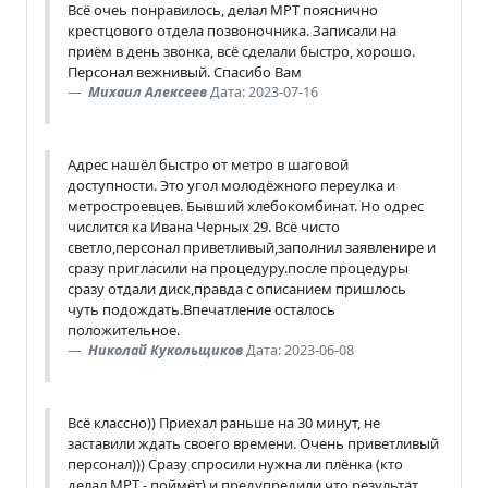
Всё очеь понравилось, делал МРТ пояснично
крестцового отдела позвоночника. Записали на
приëм в день звонка, всё сделали быстро, хорошо.
Персонал вежнивый. Спасибо Вам
Михаил Алексеев
Дата: 2023-07-16
Адрес нашёл быстро от метро в шаговой
доступности. Это угол молодёжного переулка и
метростроевцев. Бывший хлебокомбинат. Но одрес
числится ка Ивана Черных 29. Всё чисто
светло,персонал приветливый,заполнил заявленире и
сразу пригласили на процедуру.после процедуры
сразу отдали диск,правда с описанием пришлось
чуть подождать.Впечатление осталось
положительное.
Николай Кукольщиков
Дата: 2023-06-08
Всё классно)) Приехал раньше на 30 минут, не
заставили ждать своего времени. Очень приветливый
персонал))) Сразу спросили нужна ли плёнка (кто
делал МРТ - поймёт) и предупредили что результат