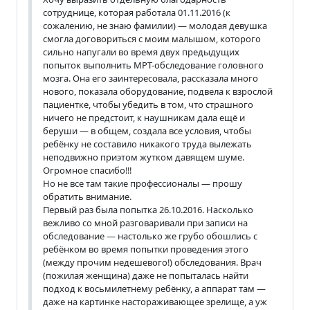
сотруднице, которая работала 01.11.2016 (к
сожалению, не знаю фамилии) — молодая девушка
смогла договориться с моим малышом, которого
сильно напугали во время двух предыдущих
попыток выполнить МРТ-обследование головного
мозга. Она его заинтересовала, рассказала много
нового, показала оборудование, подвела к взрослой
пациентке, чтобы убедить в том, что страшного
ничего не предстоит, к наушникам дала ещё и
беруши — в общем, создала все условия, чтобы
ребёнку не составило никакого труда вылежать
неподвижно приэтом жутком давящем шуме.
Огромное спасибо!!!
Но не все там такие профессионалы — прошу
обратить внимание.
Первый раз была попытка 26.10.2016. Насколько
вежливо со мной разговаривали при записи на
обследование — настолько же грубо обошлись с
ребёнком во время попытки проведения этого
(между прочим недешевого!) обследования. Врач
(пожилая женщина) даже не попыталась найти
подход к восьмилетнему ребёнку, а аппарат там —
даже на картинке настораживающее зрелище, а уж