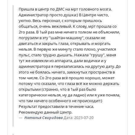
Пришла в центр по ДМС на мрт головного мозга.
Администратор просто душка:) В Центре чисто,
уютно. Весь персонал, с которым пришлось
общаться, очень вежливый. К слову, мрт прошла со
2го раза. В 1ый раз мне ничего толком не объяснили,
погрузили в эту "шайтан-машину", сказали не
двигаться и закрыть глаза, открывать и моргать
нельзя. В первую же минуту стало плохо, участился
пульс, стало трудно дышать. Нажала "грушу", меня
тут же извлекли из аппарата, дали водички и у
администратора я перезаписалась на другую дату. До
этого не боялась ничего, замкнутых пространств в
том числе. Со 2го раза всё прошло хорошо, может
потому что сказали, что глаза всё же можно держать
открытыми (странно, что в 1ый раз было
категорически нельзя, ну да ладно) или я уже поняла,
что там ничего особенного не происходит:)
Результат предоставили в течение часа.
Рекомендую данный Центр.
Наталья Свиридова
Дата: 2023-07-20