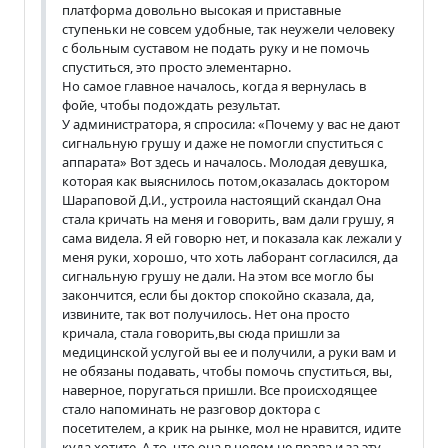
платформа довольно высокая и приставные
ступеньки не совсем удобные, так неужели человеку
с больным суставом не подать руку и не помочь
спуститься, это просто элементарно.
Но самое главное началось, когда я вернулась в
фойе, чтобы подождать результат.
У администратора, я спросила: «Почему у вас не дают
сигнальную грушу и даже не помогли спуститься с
аппарата» Вот здесь и началось. Молодая девушка,
которая как выяснилось потом,оказалась доктором
Шараповой Д.И., устроила настоящий скандал Она
стала кричать на меня и говорить, вам дали грушу, я
сама видела. Я ей говорю нет, и показала как лежали у
меня руки, хорошо, что хоть лаборант согласился, да
сигнальную грушу не дали. На этом все могло бы
закончится, если бы доктор спокойно сказала, да,
извините, так вот получилось. Нет она просто
кричала, стала говорить,вы сюда пришли за
медицинской услугой вы ее и получили, а руки вам и
не обязаны подавать, чтобы помочь спуститься, вы,
наверное, поругаться пришли. Все происходящее
стало напоминать не разговор доктора с
посетителем, а крик на рынке, мол не нравится, идите
куда хотите. А то, что она в целом не права и за эту