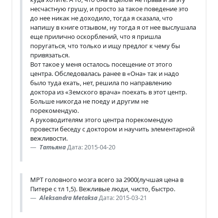
несчастную грушу, и просто за такое поведение это
до нее никак не доходило, тогда я сказала, что
напишу в книге отзывом, ну тогда я от нее выслушала
еще прилично оскорблений, что я пришла
поругаться, что только и ищу предлог к чему бы
привязаться.
Вот такое у меня осталось посещение от этого
центра. Обследовалась ранее в «Она» так и надо
было туда ехать, нет, решила по направлению
доктора из «Земского врача» поехать в этот центр.
Больше никогда не поеду и другим не
порекомендую.
А руководителям этого центра порекомендую
провести беседу с доктором и научить элементарной
вежливости.
Татьяна
Дата: 2015-04-20
МРТ головного мозга всего за 2900(лучшая цена в
Питере с тл 1,5). Вежливые люди, чисто, быстро.
Aleksandra Metaksa
Дата: 2015-03-21