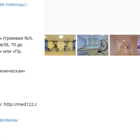
орая помощь)
-
и» (трамваи №9,
№58, 70 до
» или «Пр.
ехническая»
 http://med122.c
ированы