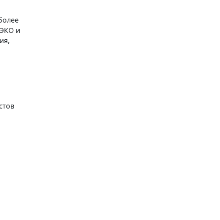
более
 ЭКО и
ия,
стов