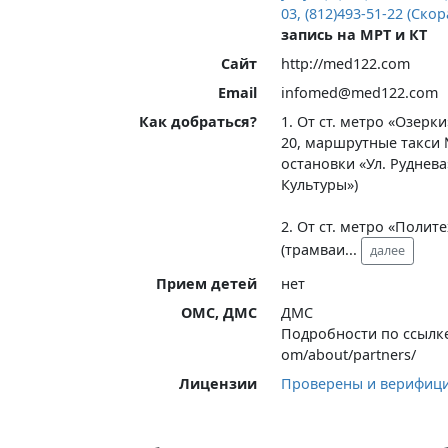
03, (812)493-51-22 (Ск
запись на МРТ и КТ
Сайт
http://med122.com
Email
infomed@med122.com
Как добраться?
1. От ст. метро «Озерк
20, маршрутные такси 
остановки «Ул. Руднева
Культуры»)
2. От ст. метро «Полит
(трамваи
...
далее
Прием детей
нет
ОМС, ДМС
ДМС
Подробности по ссылке:
om/about/partners/
Лицензии
Проверены и верифиц