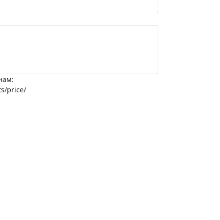
нам:
s/price/