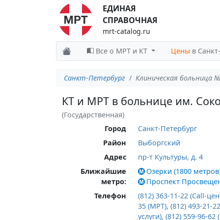
ЕДИНАЯ
СПРАВОЧНАЯ
mrt-catalog.ru
Все о МРТ и КТ
Цены
в Санкт
Санкт-Петербург
Клиническая больница №
КТ и МРТ в больнице им. Сок
(Государственная)
Город
Санкт-Петербург
Район
Выборгский
Адрес
пр-т Культуры, д. 4
Ближайшие
Озерки (1800 метров
метро:
Проспект Просвещен
Телефон
(812) 363-11-22 (Call-цен
35 (МРТ), (812) 493-21-
услуги), (812) 559-96-62 