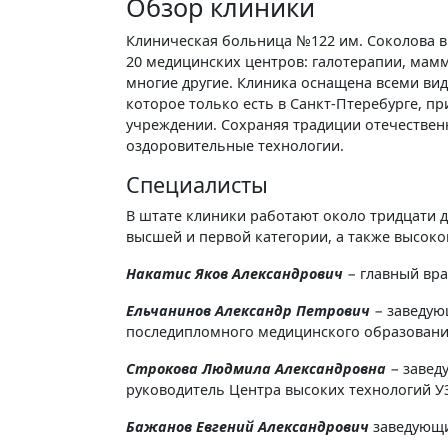
Обзор клиники
Клиническая больница №122 им. Соколова в
20 медицинских центров: галотерапии, мам
многие другие. Клиника оснащена всеми ви
которое только есть в Санкт-Птеребурге, п
учреждении. Сохраняя традиции отечествен
оздоровительные технологии.
Специалисты
В штате клиники работают около тридцати д
высшей и первой категории, а также высок
Накатис Яков Александрович
− главный вра
Ельчанинов Александр Петрович
− заведую
последипломного медицинского образовани
Строкова Людмила Александровна
− заведу
руководитель Центра высоких технологий У
Бажанов Евгений Александрович
заведующи