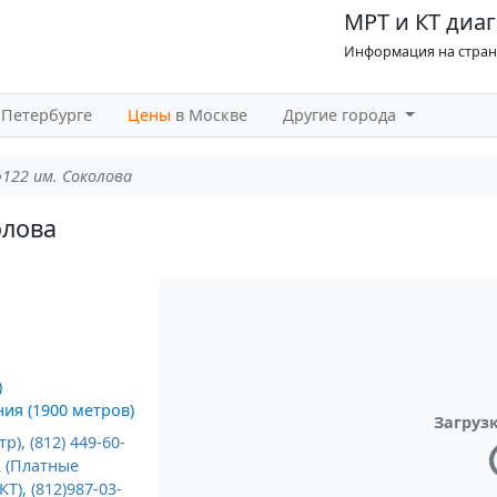
МРТ и КТ диаг
Информация на страни
-Петербурге
Цены
в Москве
Другие города
122 им. Соколова
олова
)
ия (1900 метров)
Загрузк
тр), (812) 449-60-
22 (Платные
(КТ), (812)987-03-