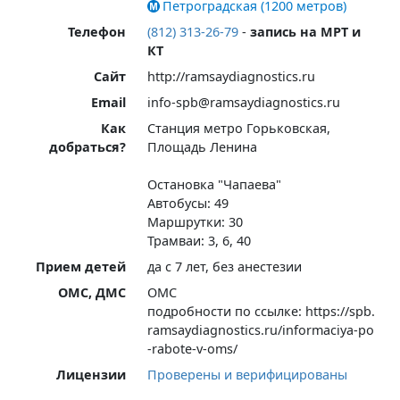
Петроградская (1200 метров)
Телефон
(812) 313-26-79
-
запись на МРТ и
КТ
Сайт
http://ramsaydiagnostics.ru
Email
info-spb@ramsaydiagnostics.ru
Как
Станция метро Горьковская,
добраться?
Площадь Ленина
Остановка "Чапаева"
Автобусы: 49
Маршрутки: 30
Трамваи: 3, 6, 40
Прием детей
да с 7 лет, без анестезии
ОМС, ДМС
ОМС
подробности по ссылке: https://spb.
ramsaydiagnostics.ru/informaciya-po
-rabote-v-oms/
Лицензии
Проверены и верифицированы