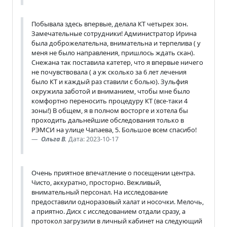
Побывала здесь впервые, делала КТ четырех зон.
Замечательные сотрудники! Администратор Ирина
была доброжелательна, внимательна и терпелива ( у
меня не было направления, пришлось ждать скан).
Снежана так поставила катетер, что я впервые ничего
не почувствовала ( а уж сколько за 6 лет лечения
было КТ и каждый раз ставили с болью). Зульфия
окружила заботой и вниманием, чтобы мне было
комфортно переносить процедуру КТ (все-таки 4
зоны!) В общем, я в полном восторге и хотела бы
проходить дальнейшие обследования только в
РЭМСИ на улице Чапаева, 5. Большое всем спасибо!
Ольга В.
Дата: 2023-10-17
Очень приятное впечатление о посещении центра.
Чисто, аккуратно, просторно. Вежливый,
внимательный персонал. На исследование
предоставили одноразовый халат и носочки. Мелочь,
а приятно. Диск с исследованием отдали сразу, а
протокол загрузили в личный кабинет на следующий