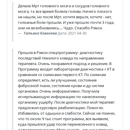
Делала Мрт головного мозга и сосудов головного
мозга, т.к все время болела голова. Ничего плохого
не нашли, но после Мрт, хотите верьте, хотите - нет,
голоаные боли прошли. И уже прошло почти 3 года,
они не возобновились.... Чудо. Спасибо Рэмси.
Татьяна Ковалева
Дата: 2021-04-30
Прошла в Рэмси спецпрограмму- диагностику
последствий тяжелого ковида по направлению
терапевта. Очень понравился подход и решение. В
Программу входит лабораторная диагностика + КТ в
сравнение со снимками первого КТ. По снимкам
определяют, есть ли улучшение, состояние
фиброзной ткани, состояние крови и др систем
организма. Очень информативно. Получила
исчерпывающую информацию по нанесенному
организму ущербу. После диагностики мой терапевт
предложил курсовую реабилитацию. Помогло.
Избавилась от одышки и слабости. Сейчас не помню,
что то около 9 тыс стоит программа, все выявили,
куда пришёлся удар после перенесённого ковид,
дали рекомендации. Могу сказать, одышка прошла.