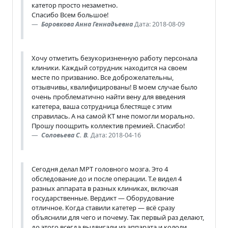
катетор просто незаметно.
Спасибо Всем большое!
Боровкова Анна Геннадьевна
Дата: 2018-08-09
Хочу отметить безукоризненную работу персонала
клиники. Каждый сотрудник находится на своем
месте по призванию. Все доброжелательны,
отзывчивы, квалифицированы! В моем случае было
очень проблематично найти вену для введения
катетера, ваша сотрудница блестяще с этим
справилась. А на самой КТ мне помогли морально.
Прошу поощрить коллектив премией. Спасибо!
Соловьева С. В.
Дата: 2018-04-16
Сегодня делал МРТ головного мозга. Это 4
обследование до и после операции. Т.е видел 4
разных аппарата в разных клиниках, включая
государственные. Вердикт — Оборудование
отличное. Когда ставили катетер — всё сразу
объяснили для чего и почему. Так первый раз делают,
до этого всегда выдвигали из аппарата и кололи