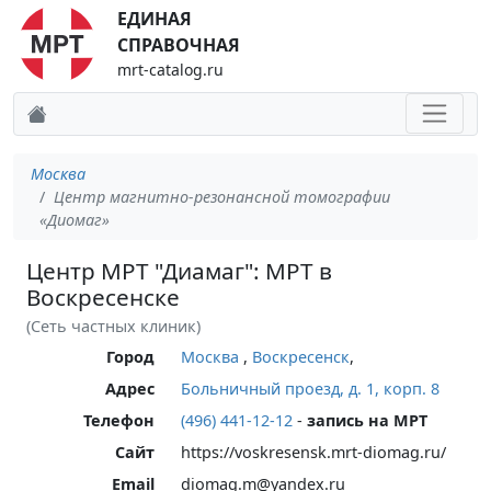
ЕДИНАЯ
СПРАВОЧНАЯ
mrt-catalog.ru
Москва
Центр магнитно-резонансной томографии
«Диомаг»
Центр МРТ "Диамаг": МРТ в
Воскресенске
(Сеть частных клиник)
Город
Москва
,
Воскресенск
,
Адрес
Больничный проезд, д. 1, корп. 8
Телефон
(496) 441-12-12
-
запись на МРТ
Сайт
https://voskresensk.mrt-diomag.ru/
Email
diomag.m@yandex.ru